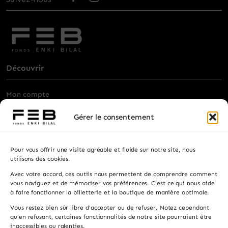
Découvrir
Mon compte
Billetterie
Gérer le consentement
Visiter
Pour vous offrir une visite agréable et fluide sur notre site, nous
Privatisation
utilisons des cookies.
Avec votre accord, ces outils nous permettent de comprendre comment
Contacts
vous naviguez et de mémoriser vos préférences. C'est ce qui nous aide
à faire fonctionner la billetterie et la boutique de manière optimale.
Recevez les actualités, la programmation et les
Vous restez bien sûr libre d'accepter ou de refuser. Notez cependant
informations pratiques.
qu'en refusant, certaines fonctionnalités de notre site pourraient être
inaccessibles ou ralenties.