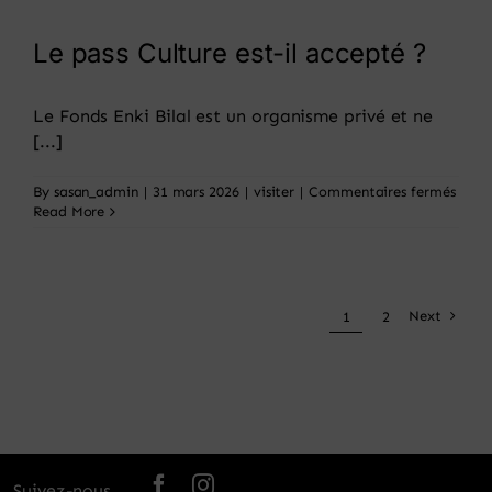
tarifs
rédui
?
Le pass Culture est-il accepté ?
Le Fonds Enki Bilal est un organisme privé et ne
[...]
sur
By
sasan_admin
|
31 mars 2026
|
visiter
|
Commentaires fermés
Le
Read More
pass
Cultu
est-
il
accep
Next
1
2
?
Suivez-nous