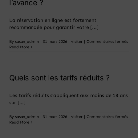
l’avance ?
Panier
La réservation en ligne est fortement
recommandée pour garantir votre [...]
sur
By
sasan_admin
|
31 mars 2026
|
visiter
|
Commentaires fermés
Faut-
Read More
il
réser
son
billet
à
Quels sont les tarifs réduits ?
l’ava
?
Les tarifs réduits s’appliquent aux moins de 18 ans
sur [...]
sur
By
sasan_admin
|
31 mars 2026
|
visiter
|
Commentaires fermés
Quels
Read More
sont
les