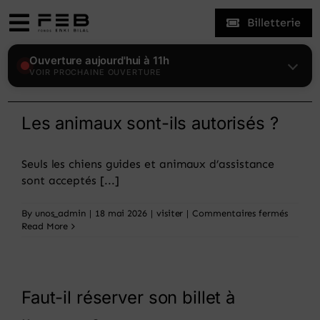
Skip
Billetterie
to
Toggle
content
Navigation
Expositions
Ouverture aujourd'hui à 11h
VOIR PROCHAINE OUVERTURE
Le Fonds
Les animaux sont-ils autorisés ?
Enki Bilal
Seuls les chiens guides et animaux d’assistance
sont acceptés [...]
Visiter
sur
By
unos_admin
|
18 mai 2026
|
visiter
|
Commentaires fermés
Les
Read More
animau
Actualités
sont-
ils
autoris
?
Mon compte
Faut-il réserver son billet à