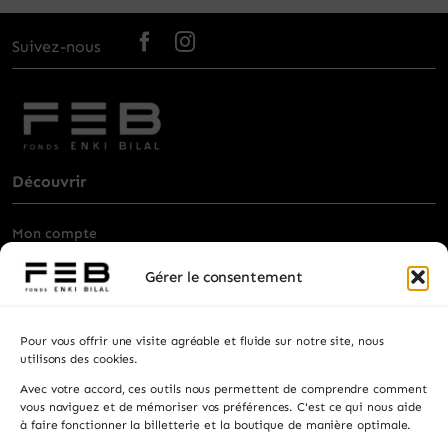
Suivez-nous
Découvrir
Mon compte
Billetterie
Gérer le consentement
Visiter
Pour vous offrir une visite agréable et fluide sur notre site, nous
Privatisation
utilisons des cookies.
Avec votre accord, ces outils nous permettent de comprendre comment
Contacts
vous naviguez et de mémoriser vos préférences. C'est ce qui nous aide
à faire fonctionner la billetterie et la boutique de manière optimale.
Recevez les actualités, la programmation et les