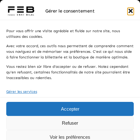
Billetterie
Gérer le consentement
Visiter
Pour vous offrir une visite agréable et fluide sur notre site, nous
Privatisation
utilisons des cookies.
Avec votre accord, ces outils nous permettent de comprendre comment
Contacts
vous naviguez et de mémoriser vos préférences. C'est ce qui nous aide
à faire fonctionner la billetterie et la boutique de manière optimale.
Recevez les actualités, la programmation et les
Vous restez bien sûr libre d'accepter ou de refuser. Notez cependant
informations pratiques.
qu'en refusant, certaines fonctionnalités de notre site pourraient être
inaccessibles ou ralenties.
Gérer les services
S'INSCRIRE
En vous inscrivant, vous acceptez de recevoir notre newsletter. Vous pouvez
Accepter
vous désinscrire à tout moment.
Refuser
© 2026 FONDS ENKI BILAL, All rights reserved.
Voir les préférences