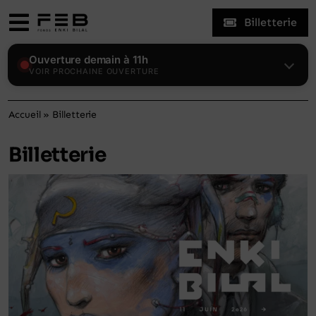
Skip
Billetterie
to
Toggle
content
Navigation
Expositions
Ouverture demain à 11h
VOIR PROCHAINE OUVERTURE
Le Fonds
Accueil
»
Billetterie
Billetterie
Enki Bilal
Visiter
Actualités
Mon compte