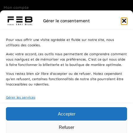
Mon compte
Billetterie
Gérer le consentement
Visiter
Pour vous offrir une visite agréable et fluide sur notre site, nous
Privatisation
utilisons des cookies.
Avec votre accord, ces outils nous permettent de comprendre comment
Contacts
vous naviguez et de mémoriser vos préférences. C'est ce qui nous aide
à faire fonctionner la billetterie et la boutique de manière optimale.
Recevez les actualités, la programmation et les
Vous restez bien sûr libre d'accepter ou de refuser. Notez cependant
informations pratiques.
qu'en refusant, certaines fonctionnalités de notre site pourraient être
inaccessibles ou ralenties.
Gérer les services
S'INSCRIRE
En vous inscrivant, vous acceptez de recevoir notre newsletter. Vous pouvez
Accepter
vous désinscrire à tout moment.
Refuser