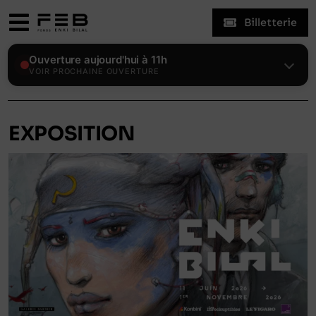
Skip
Billetterie
to
Toggle
content
Navigation
Expositions
Ouverture aujourd'hui à 11h
VOIR PROCHAINE OUVERTURE
Le Fonds
EXPOSITION
Enki Bilal
Visiter
Actualités
Mon compte