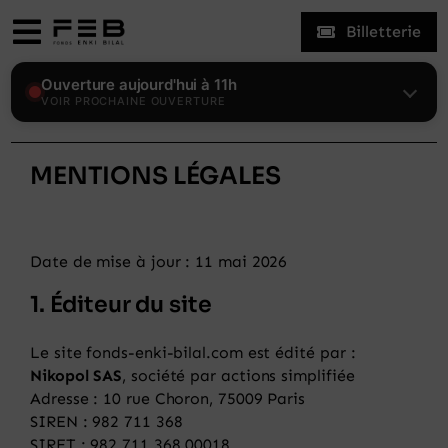
Skip
Billetterie
to
Toggle
content
Navigation
Expositions
Ouverture aujourd'hui à 11h
VOIR PROCHAINE OUVERTURE
Le Fonds
MENTIONS LÉGALES
Enki Bilal
Date de mise à jour : 11 mai 2026
Visiter
1. Éditeur du site
Actualités
Le site fonds-enki-bilal.com est édité par :
Nikopol SAS
, société par actions simplifiée
Adresse : 10 rue Choron, 75009 Paris
Mon compte
SIREN : 982 711 368
SIRET : 982 711 368 00018