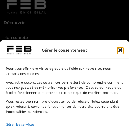
Découvrir
Mon compte
Billetterie
Gérer le consentement
Visiter
Pour vous offrir une visite agréable et fluide sur notre site, nous
Privatisation
utilisons des cookies.
Avec votre accord, ces outils nous permettent de comprendre comment
Contacts
vous naviguez et de mémoriser vos préférences. C'est ce qui nous aide
à faire fonctionner la billetterie et la boutique de manière optimale.
Recevez les actualités, la programmation et les
Vous restez bien sûr libre d'accepter ou de refuser. Notez cependant
informations pratiques.
qu'en refusant, certaines fonctionnalités de notre site pourraient être
inaccessibles ou ralenties.
Gérer les services
S'INSCRIRE