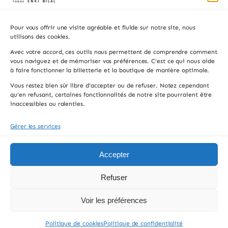
Visiter
Pour vous offrir une visite agréable et fluide sur notre site, nous
Privatisation
utilisons des cookies.
Avec votre accord, ces outils nous permettent de comprendre comment
Contacts
vous naviguez et de mémoriser vos préférences. C'est ce qui nous aide
à faire fonctionner la billetterie et la boutique de manière optimale.
Recevez les actualités, la programmation et les
Vous restez bien sûr libre d'accepter ou de refuser. Notez cependant
informations pratiques.
qu'en refusant, certaines fonctionnalités de notre site pourraient être
inaccessibles ou ralenties.
Gérer les services
S'INSCRIRE
En vous inscrivant, vous acceptez de recevoir notre newsletter. Vous pouvez
Accepter
vous désinscrire à tout moment.
Refuser
© 2026 FONDS ENKI BILAL, All rights reserved.
Voir les préférences
Mentions Légales
CGV
Politique de Confidentialité
Cookies
Politique de cookies
Politique de confidentialité