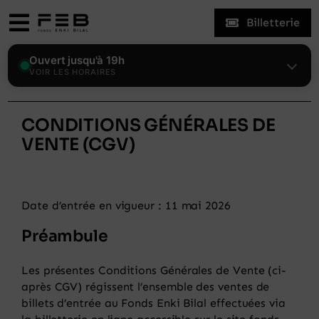
Skip
Billetterie
to
Toggle
content
Navigation
Expositions
Ouvert jusqu'à 19h
VOIR LES HORAIRES
Le Fonds
CONDITIONS GÉNÉRALES DE
VENTE (CGV)
Enki Bilal
Visiter
Date d’entrée en vigueur : 11 mai 2026
Préambule
Actualités
Les présentes Conditions Générales de Vente (ci-
après CGV) régissent l’ensemble des ventes de
Mon compte
billets d’entrée au Fonds Enki Bilal effectuées via