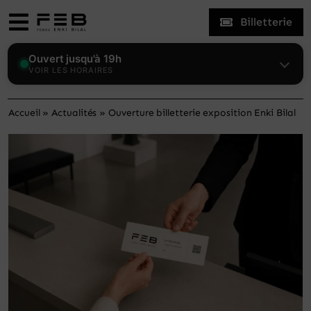
Skip
Billetterie
to
Toggle
content
Navigation
Expositions
Ouvert jusqu'à 19h
VOIR LES HORAIRES
Le Fonds
Accueil
»
Actualités
»
Ouverture billetterie exposition Enki Bilal
Enki Bilal
Visiter
Actualités
Mon compte