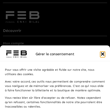
Découvrir
Mon compte
Billetterie
Gérer le consentement
Visiter
Pour vous offrir une visite agréable et fluide sur notre site, nous
Privatisation
utilisons des cookies.
Avec votre accord, ces outils nous permettent de comprendre comment
Contacts
vous naviguez et de mémoriser vos préférences. C'est ce qui nous aide
à faire fonctionner la billetterie et la boutique de manière optimale.
Recevez les actualités, la programmation et les
Vous restez bien sûr libre d'accepter ou de refuser. Notez cependant
informations pratiques.
qu'en refusant, certaines fonctionnalités de notre site pourraient être
inaccessibles ou ralenties.