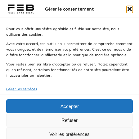
Billetterie
Gérer le consentement
Visiter
Pour vous offrir une visite agréable et fluide sur notre site, nous
Privatisation
utilisons des cookies.
Avec votre accord, ces outils nous permettent de comprendre comment
Contacts
vous naviguez et de mémoriser vos préférences. C'est ce qui nous aide
à faire fonctionner la billetterie et la boutique de manière optimale.
Recevez les actualités, la programmation et les
Vous restez bien sûr libre d'accepter ou de refuser. Notez cependant
informations pratiques.
qu'en refusant, certaines fonctionnalités de notre site pourraient être
inaccessibles ou ralenties.
Gérer les services
S'INSCRIRE
En vous inscrivant, vous acceptez de recevoir notre newsletter. Vous pouvez
Accepter
vous désinscrire à tout moment.
Refuser
© 2026 FONDS ENKI BILAL, All rights reserved.
Voir les préférences