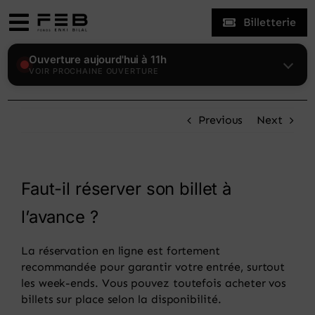
Skip
Billetterie
to
Toggle
content
Navigation
Expositions
Ouverture aujourd'hui à 11h
VOIR PROCHAINE OUVERTURE
Le Fonds
Previous
Next
Enki Bilal
Faut-il réserver son billet à
Visiter
l’avance ?
Actualités
La réservation en ligne est fortement
recommandée pour garantir votre entrée, surtout
les week-ends. Vous pouvez toutefois acheter vos
Mon compte
billets sur place selon la disponibilité.