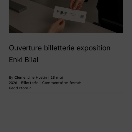
Panier
Ouverture billetterie exposition
Enki Bilal
By
Clémentine Hustin
|
18 mai
sur
2026
|
Billetterie
|
Commentaires fermés
Ouverture
Read More
billetterie
exposition
Enki
Bilal