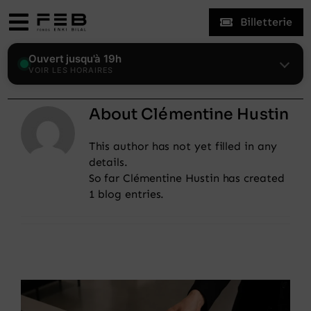
Skip
Billetterie
to
Toggle
content
Navigation
Expositions
Ouvert jusqu'à 19h
VOIR LES HORAIRES
Le Fonds
About
Clémentine Hustin
This author has not yet filled in any
Enki Bilal
details.
So far Clémentine Hustin has created
Visiter
1 blog entries.
Actualités
Mon compte