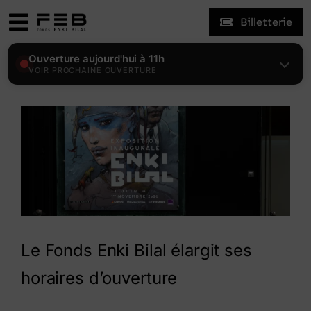
Skip
Billetterie
to
Toggle
content
Navigation
Expositions
Ouverture aujourd'hui à 11h
VOIR PROCHAINE OUVERTURE
Le Fonds
Enki Bilal
Visiter
Actualités
Le Fonds Enki Bilal élargit ses
horaires d’ouverture
Mon compte