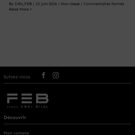
sur
By
Info_FEB
|
23 juin 2026
|
Non classé
|
Commentaires fermés
Panier
Le
Read More
Fonds
Enki
Bilal
élargi
ses
horair
d’ouve
Suivez-nous
Découvrir
Mon compte