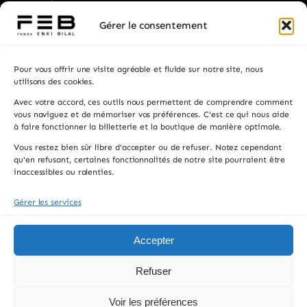
Billetterie
Gérer le consentement
Visiter
Pour vous offrir une visite agréable et fluide sur notre site, nous
Privatisation
utilisons des cookies.
Avec votre accord, ces outils nous permettent de comprendre comment
Contacts
vous naviguez et de mémoriser vos préférences. C'est ce qui nous aide
à faire fonctionner la billetterie et la boutique de manière optimale.
Recevez les actualités, la programmation et les
Vous restez bien sûr libre d'accepter ou de refuser. Notez cependant
informations pratiques.
qu'en refusant, certaines fonctionnalités de notre site pourraient être
inaccessibles ou ralenties.
Gérer les services
S'INSCRIRE
En vous inscrivant, vous acceptez de recevoir notre newsletter. Vous pouvez
Accepter
vous désinscrire à tout moment.
Refuser
© 2026 FONDS ENKI BILAL, All rights reserved.
Voir les préférences