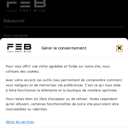
Panier
Découvrir
Mon compte
Billetterie
Gérer le consentement
Visiter
Pour vous offrir une visite agréable et fluide sur notre site, nous
Privatisation
utilisons des cookies.
Avec votre accord, ces outils nous permettent de comprendre comment
Contacts
vous naviguez et de mémoriser vos préférences. C'est ce qui nous aide
à faire fonctionner la billetterie et la boutique de manière optimale.
Recevez les actualités, la programmation et les
Vous restez bien sûr libre d'accepter ou de refuser. Notez cependant
informations pratiques.
qu'en refusant, certaines fonctionnalités de notre site pourraient être
inaccessibles ou ralenties.
Gérer les services
S'INSCRIRE