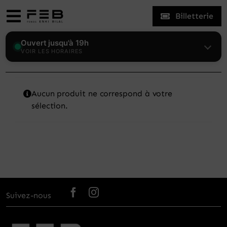
Skip
Billetterie
to
Toggle
content
Navigation
Expositions
Ouvert jusqu'à 19h
VOIR LES HORAIRES
Le Fonds
Aucun produit ne correspond à votre
sélection.
Enki Bilal
Visiter
Actualités
Suivez-nous
Mon compte