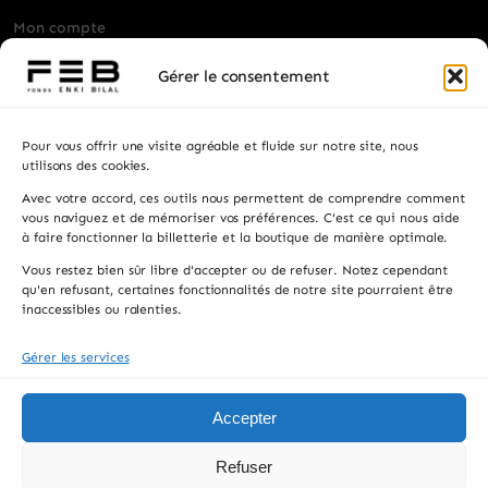
Mon compte
Billetterie
Gérer le consentement
Visiter
Pour vous offrir une visite agréable et fluide sur notre site, nous
Privatisation
utilisons des cookies.
Avec votre accord, ces outils nous permettent de comprendre comment
Contacts
vous naviguez et de mémoriser vos préférences. C'est ce qui nous aide
à faire fonctionner la billetterie et la boutique de manière optimale.
Recevez les actualités, la programmation et les
Vous restez bien sûr libre d'accepter ou de refuser. Notez cependant
informations pratiques.
qu'en refusant, certaines fonctionnalités de notre site pourraient être
inaccessibles ou ralenties.
Gérer les services
S'INSCRIRE
En vous inscrivant, vous acceptez de recevoir notre newsletter. Vous pouvez
Accepter
vous désinscrire à tout moment.
Refuser