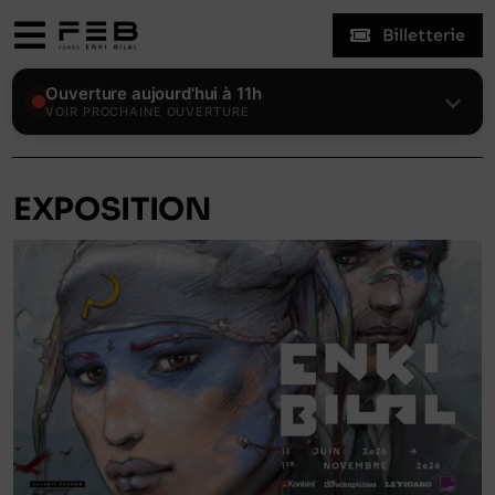
Skip
Billetterie
to
Toggle
content
Navigation
Expositions
Ouverture aujourd'hui à 11h
VOIR PROCHAINE OUVERTURE
Le Fonds
EXPOSITION
Enki Bilal
Visiter
Actualités
Mon compte