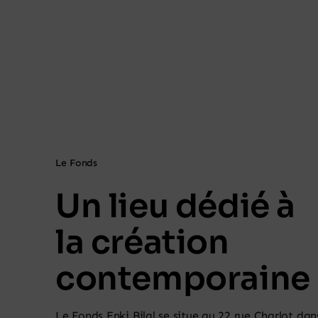
Le Fonds
Un lieu dédié à
la création
contemporaine
Le Fonds Enki Bilal se situe au 22 rue Charlot dan