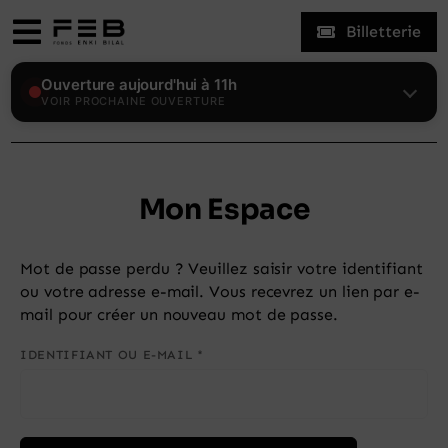
Skip
Billetterie
to
Toggle
content
Navigation
Expositions
Ouverture aujourd'hui à 11h
VOIR PROCHAINE OUVERTURE
Le Fonds
Mon Espace
Enki Bilal
Mot de passe perdu ? Veuillez saisir votre identifiant
Visiter
ou votre adresse e-mail. Vous recevrez un lien par e-
mail pour créer un nouveau mot de passe.
Actualités
OBLIGATOIRE
IDENTIFIANT OU E-MAIL
*
Mon compte