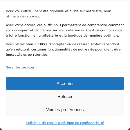
Pour vous offrir une visite agréable et fluide sur notre site, nous
utilisons des cookies.
S'INSCRIRE
Avec votre accord, ces outils nous permettent de comprendre comment
vous naviguez et de mémoriser vos préférences. C'est ce qui nous aide
En vous inscrivant, vous acceptez de recevoir
à faire fonctionner la billetterie et la boutique de manière optimale.
notre newsletter. Vous pouvez vous désinscrire à
tout moment.
Vous restez bien sûr libre d'accepter ou de refuser. Notez cependant
qu'en refusant, certaines fonctionnalités de notre site pourraient être
inaccessibles ou ralenties.
Gérer les services
Accepter
Refuser
Voir les préférences
Politique de cookies
Politique de confidentialité